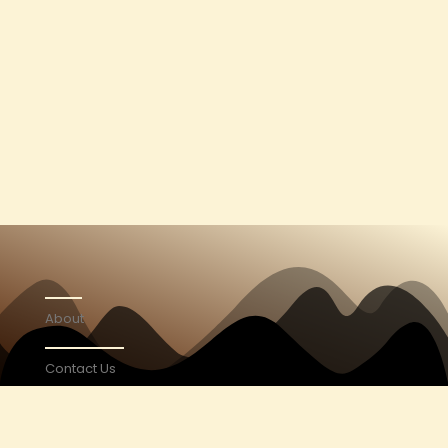
About
Contact Us