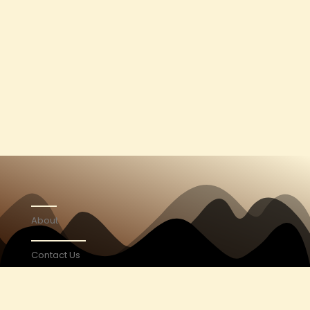
About
Contact Us