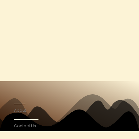
About
Contact Us