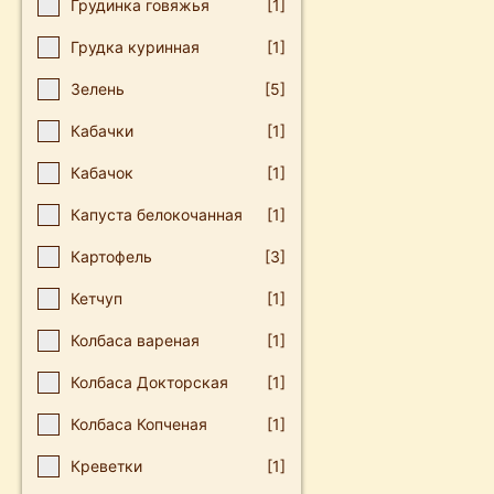
Грудинка говяжья
[1]
Грудка куринная
[1]
Зелень
[5]
Кабачки
[1]
Кабачок
[1]
Капуста белокочанная
[1]
Картофель
[3]
Кетчуп
[1]
Колбаса вареная
[1]
Колбаса Докторская
[1]
Колбаса Копченая
[1]
Креветки
[1]