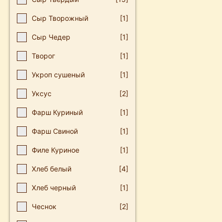
Сыр Творожный
[1]
Сыр Чедер
[1]
Творог
[1]
Укроп сушеный
[1]
Уксус
[2]
Фарш Куриный
[1]
Фарш Свиной
[1]
Филе Куриное
[1]
Хлеб белый
[4]
Хлеб черный
[1]
Чеснοк
[2]