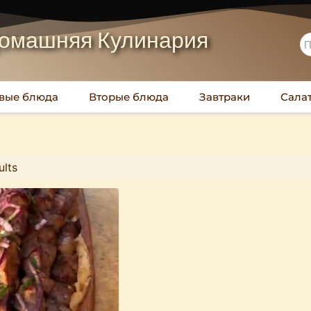
омашняя Кулинария
вые блюда
Вторые блюда
Завтраки
Сала
ults