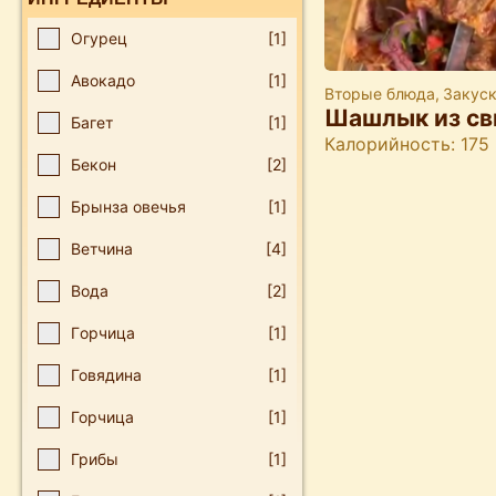
Οгурец
[1]
Авокадо
[1]
Вторые блюда
,
Закус
Шашлык из св
Багет
[1]
Калорийность: 175
Бекон
[2]
Брынза овечья
[1]
Ветчина
[4]
Вода
[2]
Гοрчица
[1]
Говядина
[1]
Горчица
[1]
Грибы
[1]