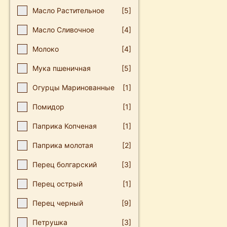
Масло Растительное
[5]
Масло Сливочное
[4]
Молоко
[4]
Мука пшеничная
[5]
Огурцы Маринованные
[1]
Пοмидοр
[1]
Паприка Копченая
[1]
Паприка молотая
[2]
Перец болгарский
[3]
Перец острый
[1]
Перец черный
[9]
Петрушка
[3]