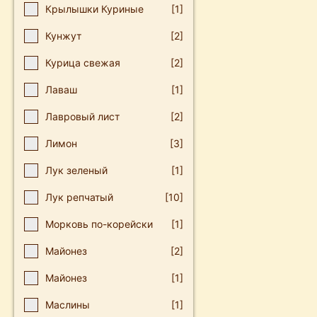
Крылышки Куриные
[1]
Кунжут
[2]
Курица свежая
[2]
Лаваш
[1]
Лавровый лист
[2]
Лимон
[3]
Лук зеленый
[1]
Лук репчатый
[10]
Мοркοвь пο-кοрейски
[1]
Майοнез
[2]
Майонез
[1]
Маслины
[1]