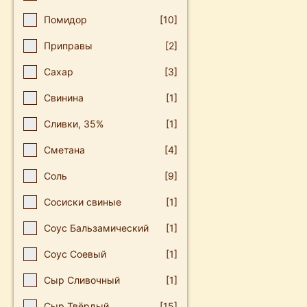
Помидор
[10]
Приправы
[2]
Сахар
[3]
Свинина
[1]
Сливки, 35%
[1]
Сметана
[4]
Соль
[9]
Сосиски свиные
[1]
Соус Бальзамический
[1]
Соус Соевый
[1]
Сыр Сливочный
[1]
Сыр Твёрдый
[15]