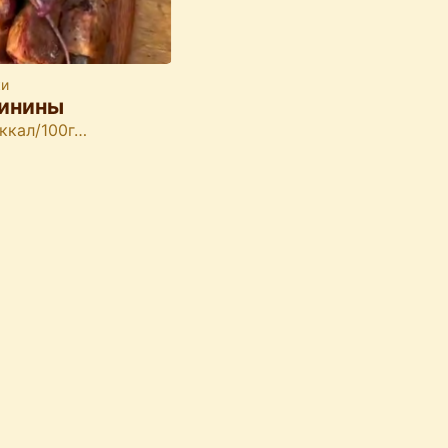
ки
инины
 ккал/100г…