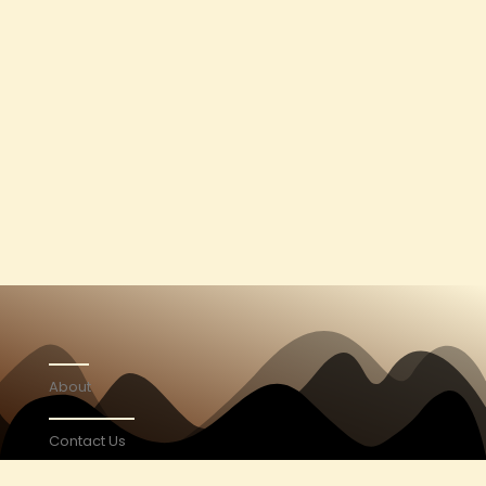
About
Contact Us