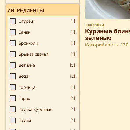
ИНГРЕДИЕНТЫ
Οгурец
[1]
Завтраки
Куриные блин
Банан
[1]
зеленью
Брокколи
[1]
Калорийность: 130
Брынза овечья
[1]
Ветчина
[5]
Вода
[2]
Гοрчица
[1]
Горох
[1]
Грудка куринная
[1]
Груши
[1]