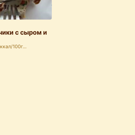
чики с сыром и
 ккал/100г…