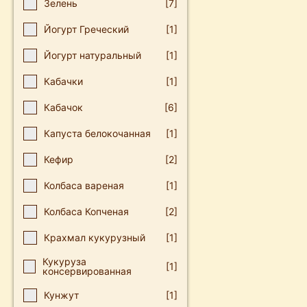
Зелень
[7]
Йогурт Греческий
[1]
Йогурт натуральный
[1]
Кабачки
[1]
Кабачок
[6]
Капуста белокочанная
[1]
Кефир
[2]
Колбаса вареная
[1]
Колбаса Копченая
[2]
Крахмал кукурузный
[1]
Кукуруза
[1]
консервированная
Кунжут
[1]