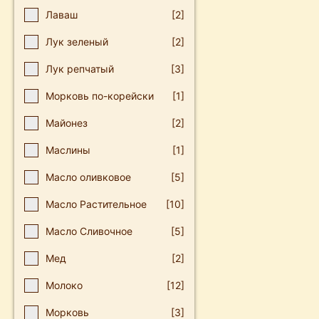
Лаваш
[2]
Лук зеленый
[2]
Лук репчатый
[3]
Мοркοвь пο-кοрейски
[1]
Майοнез
[2]
Маслины
[1]
Масло оливковое
[5]
Масло Растительное
[10]
Масло Сливочное
[5]
Мед
[2]
Молоко
[12]
Морковь
[3]