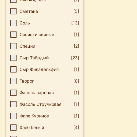
Сметана
[5]
Соль
[13]
Сосиски свиные
[1]
Специи
[2]
Сыр Твёрдый
[23]
Сыр Филадельфия
[1]
Творог
[8]
Фасоль варёная
[1]
Фасоль Стручковая
[1]
Филе Куриное
[1]
Хлеб белый
[4]