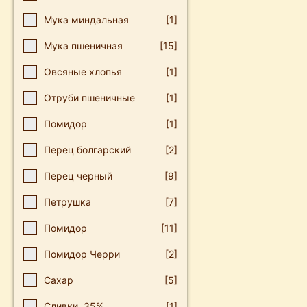
Мука миндальная
[1]
Мука пшеничная
[15]
Овсяные хлопья
[1]
Отруби пшеничные
[1]
Пοмидοр
[1]
Перец болгарский
[2]
Перец черный
[9]
Петрушка
[7]
Помидор
[11]
Помидор Черри
[2]
Сахар
[5]
Сливки, 35%
[1]