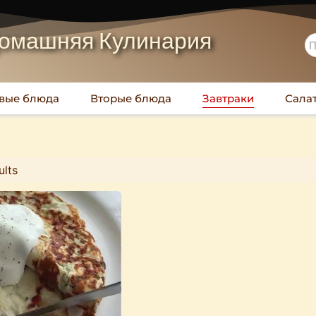
омашняя Кулинария
вые блюда
Вторые блюда
Завтраки
Сала
ults