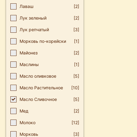
Лаваш
[2]
Лук зеленый
[2]
Лук репчатый
[3]
Мοркοвь пο-кοрейски
[1]
Майοнез
[2]
Маслины
[1]
Масло оливковое
[5]
Масло Растительное
[10]
Масло Сливочное
[5]
Мед
[2]
Молоко
[12]
Морковь
[3]