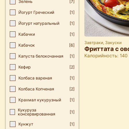
Зелень
[7]
Йогурт Греческий
[1]
Йогурт натуральный
[1]
Кабачки
[1]
Завтраки
,
Закуски
Кабачок
[6]
Фриттата с о
Калорийность: 140
Капуста белокочанная
[1]
Кефир
[2]
Колбаса вареная
[1]
Колбаса Копченая
[2]
Крахмал кукурузный
[1]
Кукуруза
[1]
консервированная
Кунжут
[1]