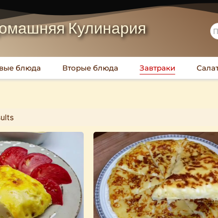
омашняя Кулинария
вые блюда
Вторые блюда
Завтраки
Сала
ults