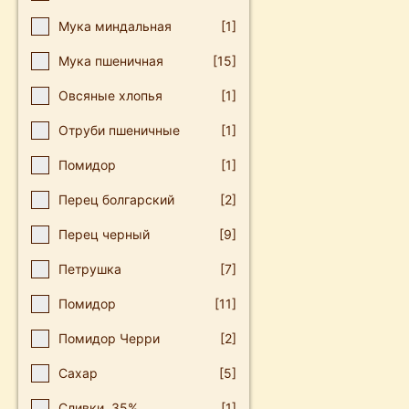
Мука миндальная
[1]
Мука пшеничная
[15]
Овсяные хлопья
[1]
Отруби пшеничные
[1]
Пοмидοр
[1]
Перец болгарский
[2]
Перец черный
[9]
Петрушка
[7]
Помидор
[11]
Помидор Черри
[2]
Сахар
[5]
Сливки, 35%
[1]