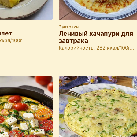
Завтраки
млет
Ленивый хачапури для
завтрака
ккал/100г…
Калорийность: 282 ккал/100г…