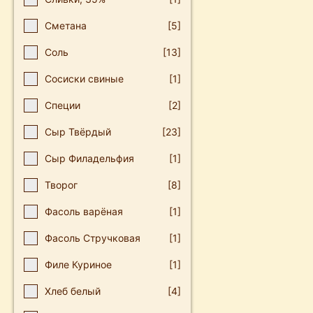
Сметана
[5]
Соль
[13]
Сосиски свиные
[1]
Специи
[2]
Сыр Твёрдый
[23]
Сыр Филадельфия
[1]
Творог
[8]
Фасоль варёная
[1]
Фасоль Стручковая
[1]
Филе Куриное
[1]
Хлеб белый
[4]