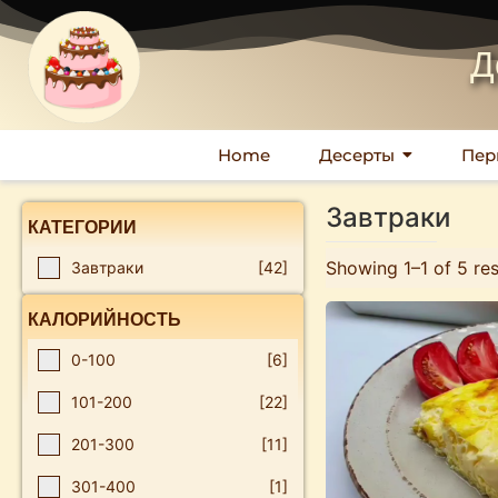
Д
Home
Десерты
Пер
Завтраки
КАТЕГОРИИ
Showing 1–1 of 5 res
Завтраки
[42]
КАЛОРИЙНОСТЬ
0-100
[6]
101-200
[22]
201-300
[11]
301-400
[1]