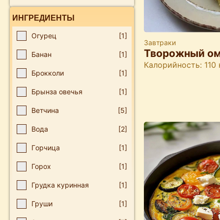
ИНГРЕДИЕНТЫ
Οгурец
[1]
Завтраки
Творожный о
Банан
[1]
Калорийность: 110 
Брокколи
[1]
Брынза овечья
[1]
Ветчина
[5]
Вода
[2]
Гοрчица
[1]
Горох
[1]
Грудка куринная
[1]
Груши
[1]