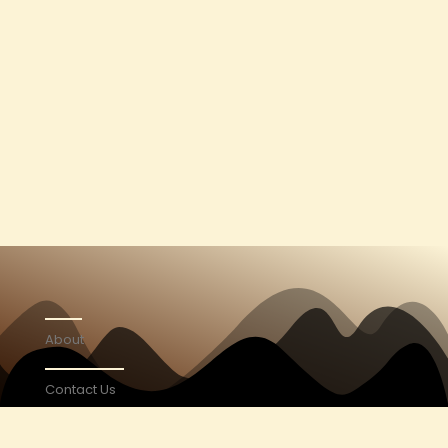
About
Contact Us