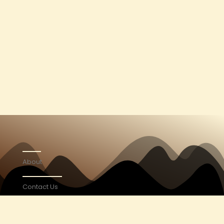
About
Contact Us