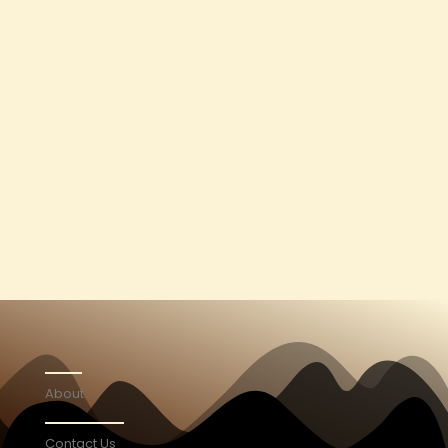
About
Contact Us