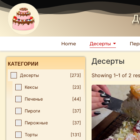
Д
Home
Десерты
Пер
Десерты
КАТЕГОРИИ
Showing 1–1 of 2 res
Десерты
[273]
Кексы
[23]
Печенье
[44]
Пироги
[37]
Пирожные
[37]
Торты
[131]