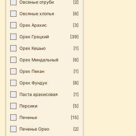
Овсяные отруби
[2]
Овсяные хлопья
[6]
Орех Арахис
[3]
Орех Грецкий
[39]
Орех Кешью
[1]
Орех Миндальный
[6]
Орех Пекан
[1]
Орех Фундук
[8]
Паста арахисовая
[1]
Персики
[5]
Печенье
[15]
Печенье Орео
[2]