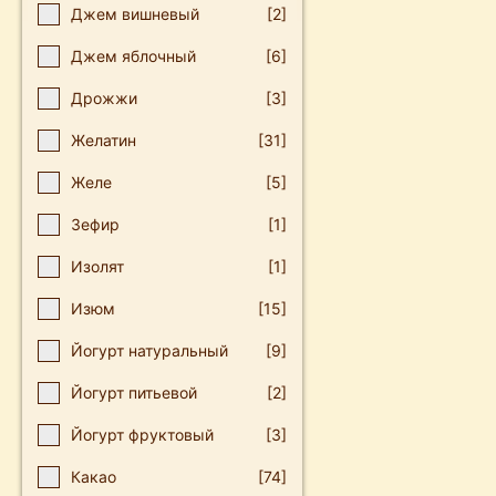
Джем вишневый
[2]
Джем яблочный
[6]
Дрожжи
[3]
Желатин
[31]
Желе
[5]
Зефир
[1]
Изолят
[1]
Изюм
[15]
Йогурт натуральный
[9]
Йогурт питьевой
[2]
Йогурт фруктовый
[3]
Какао
[74]