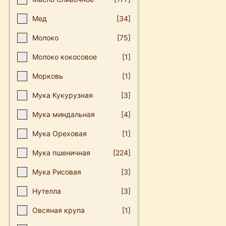
Мед
[34]
Молоко
[75]
Молоко кокосовое
[1]
Морковь
[1]
Мука Кукурузная
[3]
Мука миндальная
[4]
Мука Ореховая
[1]
Мука пшеничная
[224]
Мука Рисовая
[3]
Нутелла
[3]
Овсяная крупа
[1]