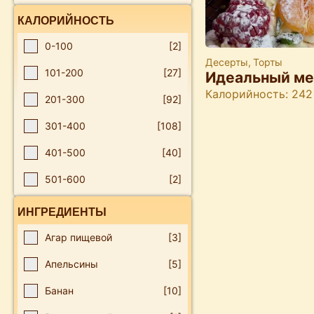
КАЛОРИЙНОСТЬ
0-100
[2]
Десерты
,
Торты
101-200
[27]
Идеальный ме
Калорийность: 242
201-300
[92]
301-400
[108]
401-500
[40]
501-600
[2]
ИНГРЕДИЕНТЫ
Агар пищевой
[3]
Апельсины
[5]
Банан
[10]