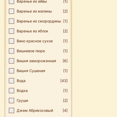
Варенье из айвы
[1]
Варенье из малины
[2]
Варенье из сморордины
[1]
Варенье из яблок
[2]
Вино красное сухое
[1]
Вишневое пюре
[1]
Вишня замороженная
[6]
Вишня Сушеная
[1]
Вода
[43]
Водка
[1]
Груши
[2]
Джем Абрикосовый
[4]