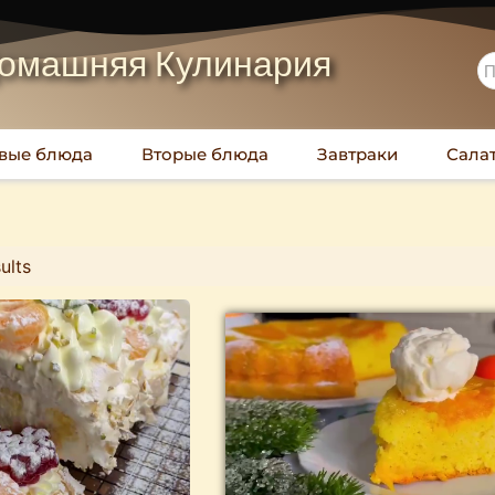
омашняя Кулинария
вые блюда
Вторые блюда
Завтраки
Сала
ults