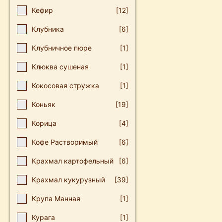
Кефир
[12]
Клубника
[6]
Клубничное пюре
[1]
Клюква сушеная
[1]
Кокосовая стружка
[1]
Коньяк
[19]
Корица
[4]
Кофе Растворимый
[6]
Крахмал картофельный
[6]
Крахмал кукурузный
[39]
Крупа Манная
[1]
Курага
[1]