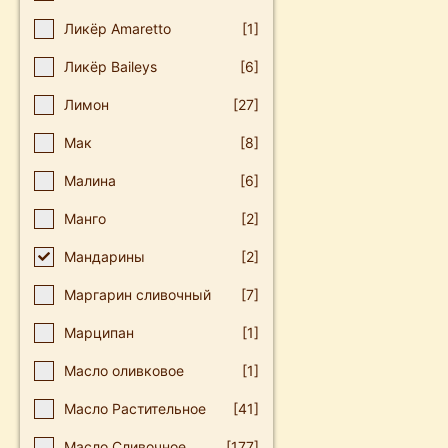
Ликёр Amaretto
[1]
Ликёр Baileys
[6]
Лимон
[27]
Мак
[8]
Малина
[6]
Манго
[2]
Мандарины
[2]
Маргарин сливочный
[7]
Марципан
[1]
Масло оливковое
[1]
Масло Растительное
[41]
Масло Сливочное
[177]