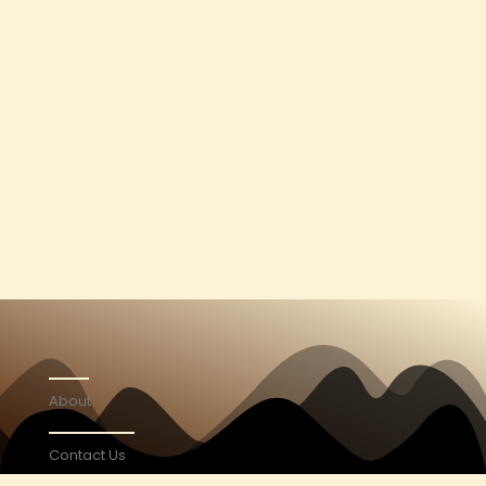
About
Contact Us