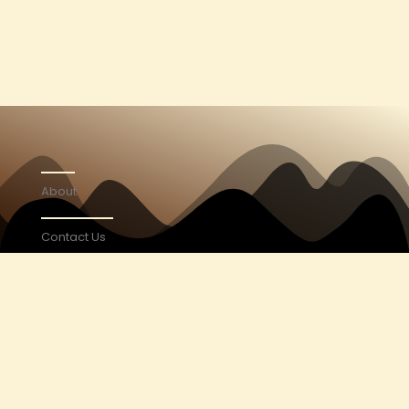
About
Contact Us