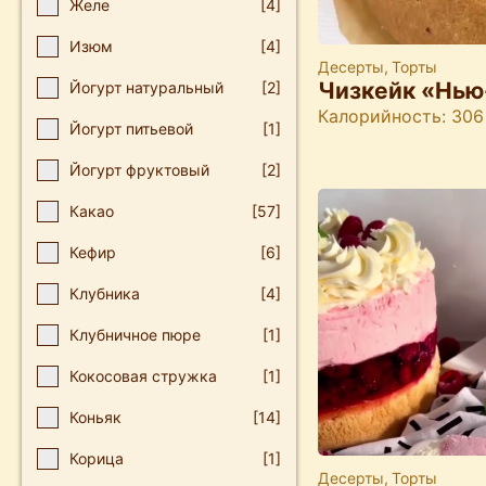
Желе
[4]
Изюм
[4]
Десерты
,
Торты
Чизкейк «Нью
Йогурт натуральный
[2]
Калорийность: 306
Йогурт питьевой
[1]
Йогурт фруктовый
[2]
Какао
[57]
Кефир
[6]
Клубника
[4]
Клубничное пюре
[1]
Кокосовая стружка
[1]
Коньяк
[14]
Корица
[1]
Десерты
,
Торты