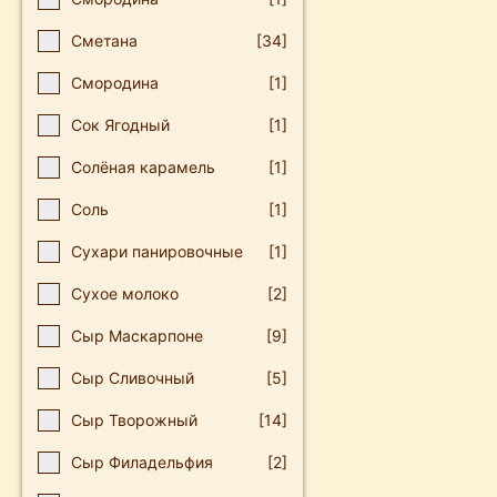
Сметана
[34]
Смородина
[1]
Сок Ягодный
[1]
Солёная карамель
[1]
Соль
[1]
Сухари панировочные
[1]
Сухое молоко
[2]
Сыр Маскарпоне
[9]
Сыр Сливочный
[5]
Сыр Творожный
[14]
Сыр Филадельфия
[2]