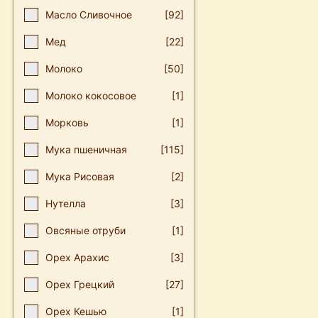
Масло Сливочное
[92]
Мед
[22]
Молоко
[50]
Молоко кокосовое
[1]
Морковь
[1]
Мука пшеничная
[115]
Мука Рисовая
[2]
Нутелла
[3]
Овсяные отруби
[1]
Орех Арахис
[3]
Орех Грецкий
[27]
Орех Кешью
[1]