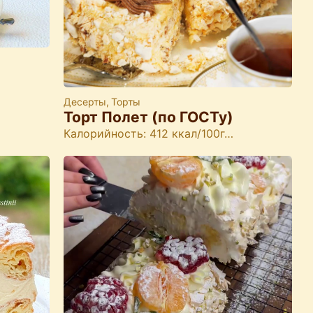
Десерты
,
Торты
Торт Полет (по ГОСТу)
Калорийность: 412 ккал/100г…