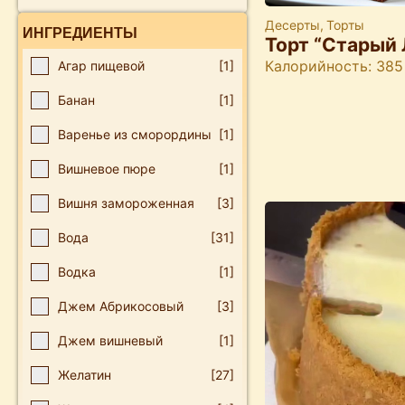
Десерты
,
Торты
ИНГРЕДИЕНТЫ
Торт “Старый 
Калорийность: 385
Агар пищевой
[1]
Банан
[1]
Варенье из сморордины
[1]
Вишневое пюре
[1]
Вишня замороженная
[3]
Вода
[31]
Водка
[1]
Джем Абрикосовый
[3]
Джем вишневый
[1]
Желатин
[27]