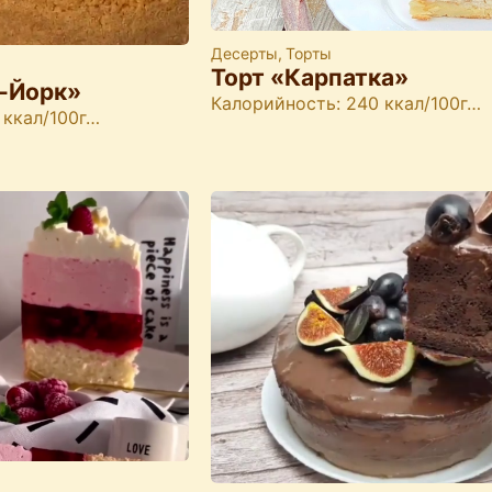
Десерты
,
Торты
Торт «Карпатка»
-Йорк»
Калорийность: 240 ккал/100г…
 ккал/100г…