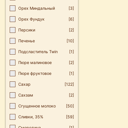
Орех Миндальный
[3]
Орех Фундук
[6]
Персики
[2]
Печенье
[10]
Подсластитель Twin
[1]
Пюре малиновое
[2]
Пюре фруктовое
[1]
Сахар
[122]
Сахзам
[2]
Сгущенное молоко
[50]
Сливки, 35%
[59]
Смoрoдина
[1]