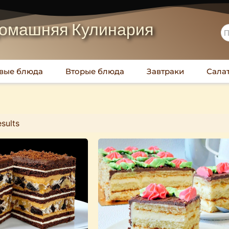
омашняя Кулинария
вые блюда
Вторые блюда
Завтраки
Сала
sults