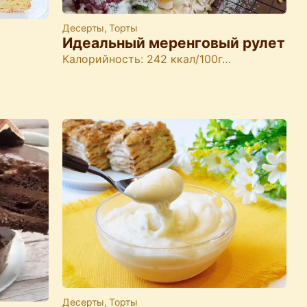
Десерты
,
Торты
Идеальный меренговый рулет
Калорийность: 242 ккал/100г…
Десерты
,
Торты