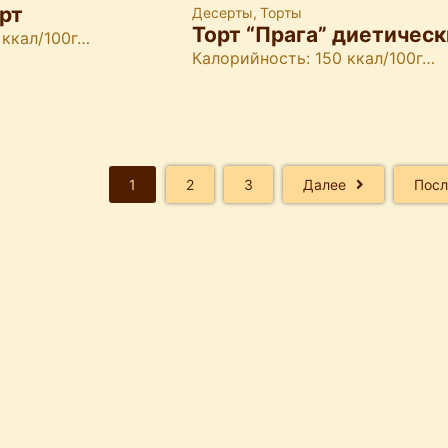
рт
Десерты
,
Торты
Торт “Прага” диетичес
 ккал/100г…
Калорийность: 150 ккал/100г…
1
2
3
Далее
Посл