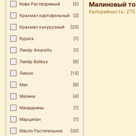
Малиновый то
Кофе Растворимый
[5]
Калорийность: 275
Крахмал картофельный
[2]
Крахмал кукурузный
[23]
Курага
[1]
Ликёр Amaretto
[1]
Ликёр Baileys
[6]
Лимон
[13]
Мак
[6]
Малина
[4]
Мандарины
[1]
Марципан
[1]
Масло Растительное
[20]