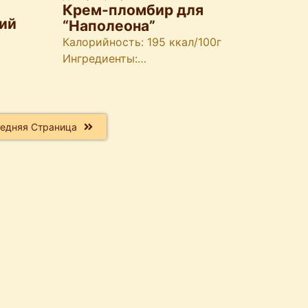
Крем-пломбир для
кий
“Наполеона”
Калорийность: 195 ккал/100г
Ингредиенты:…
едняя Страница