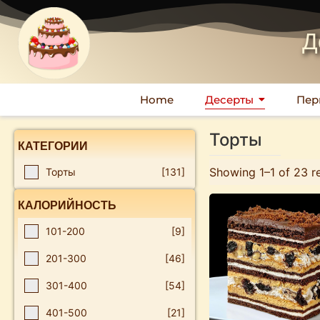
Д
Home
Десерты
Пер
Торты
КАТЕГОРИИ
Showing 1–1 of 23 re
Торты
[131]
КАЛОРИЙНОСТЬ
101-200
[9]
201-300
[46]
301-400
[54]
401-500
[21]