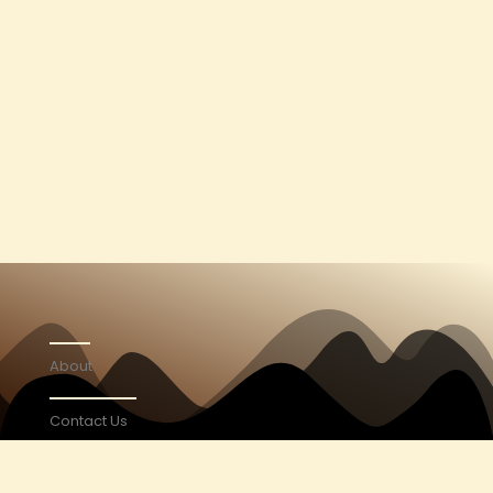
About
Contact Us