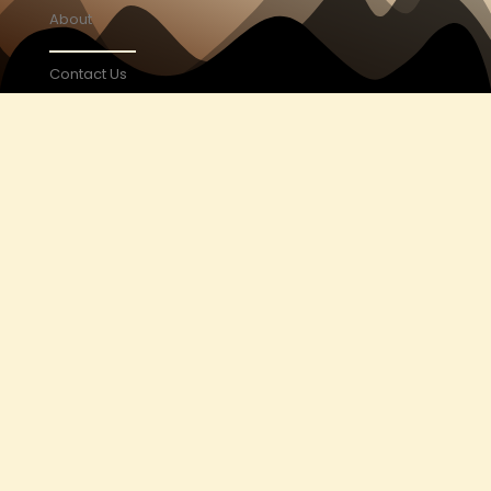
About
Contact Us