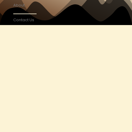
About
Contact Us