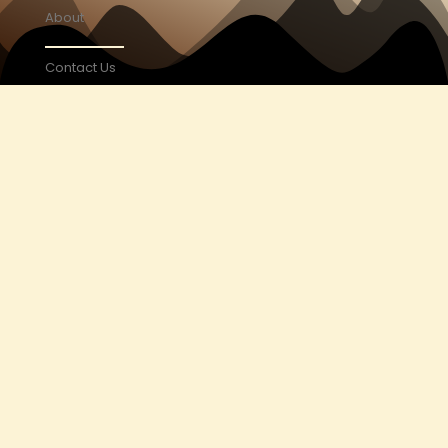
About
Contact Us