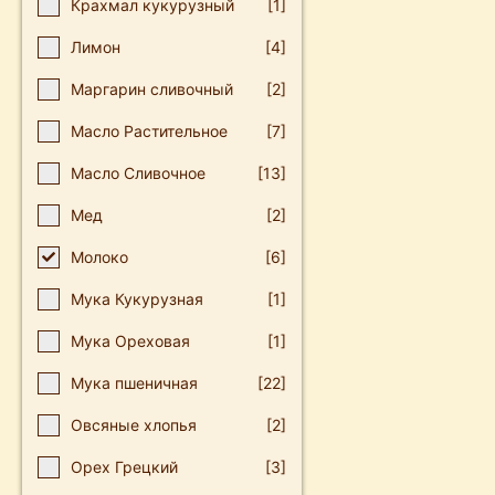
Крахмал кукурузный
[1]
Лимон
[4]
Маргарин сливочный
[2]
Масло Растительное
[7]
Масло Сливочное
[13]
Мед
[2]
Молоко
[6]
Мука Кукурузная
[1]
Мука Ореховая
[1]
Мука пшеничная
[22]
Овсяные хлопья
[2]
Орех Грецкий
[3]