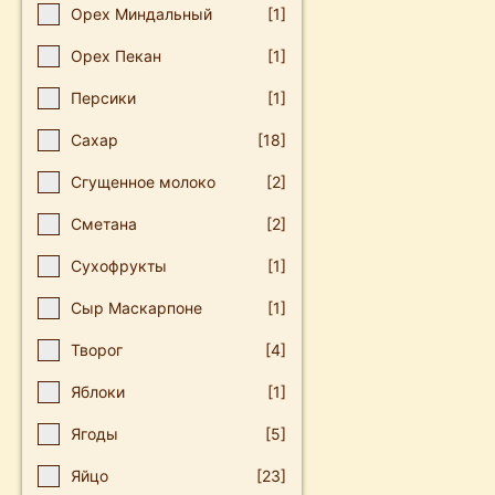
Орех Миндальный
[1]
Орех Пекан
[1]
Персики
[1]
Сахар
[18]
Сгущенное молоко
[2]
Сметана
[2]
Сухофрукты
[1]
Сыр Маскарпоне
[1]
Творог
[4]
Яблоки
[1]
Ягоды
[5]
Яйцо
[23]