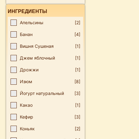
ИНГРЕДИЕНТЫ
Апельсины
[2]
Банан
[4]
Вишня Сушеная
[1]
Джем яблочный
[1]
Дрожжи
[1]
Изюм
[8]
Йогурт натуральный
[3]
Какао
[1]
Кефир
[3]
Коньяк
[2]