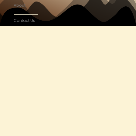
About
Contact Us