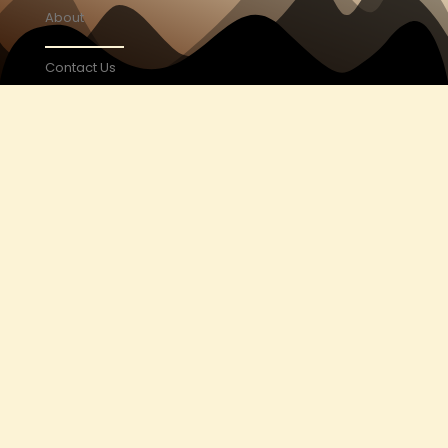
About
Contact Us