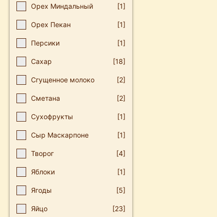
Орех Миндальный
[1]
Орех Пекан
[1]
Персики
[1]
Сахар
[18]
Сгущенное молоко
[2]
Сметана
[2]
Сухофрукты
[1]
Сыр Маскарпоне
[1]
Творог
[4]
Яблоки
[1]
Ягоды
[5]
Яйцо
[23]