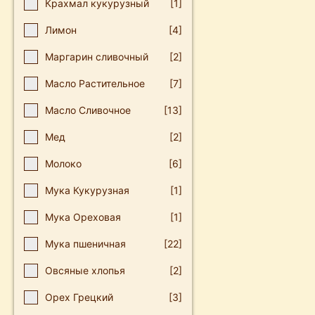
Крахмал кукурузный
[1]
Лимон
[4]
Маргарин сливочный
[2]
Масло Растительное
[7]
Масло Сливочное
[13]
Мед
[2]
Молоко
[6]
Мука Кукурузная
[1]
Мука Ореховая
[1]
Мука пшеничная
[22]
Овсяные хлопья
[2]
Орех Грецкий
[3]