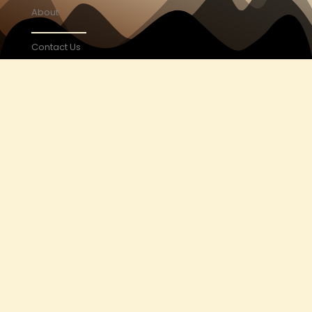
About
Contact Us