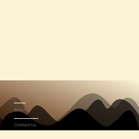
About
Contact Us