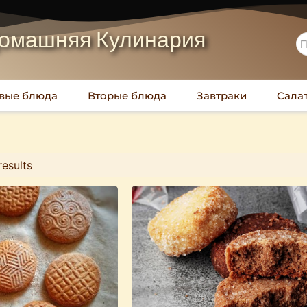
омашняя Кулинария
вые блюда
Вторые блюда
Завтраки
Сала
results