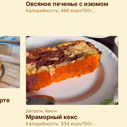
Овсяное печенье с изюмом
Калорийность: 486 ккал/100г…
урте
Десерты
,
Кексы
Мраморный кекс
Калорийность: 334 ккал/100г…