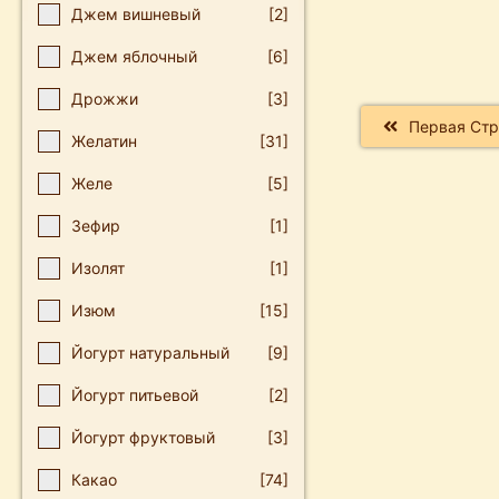
Джем вишневый
[2]
Джем яблочный
[6]
Дрожжи
[3]
Первая Ст
Желатин
[31]
Желе
[5]
Зефир
[1]
Изолят
[1]
Изюм
[15]
Йогурт натуральный
[9]
Йогурт питьевой
[2]
Йогурт фруктовый
[3]
Какао
[74]