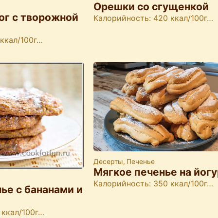
Орешки со сгущенкой
ог с творожной
Калорийность: 420 ккал/100г…
 ккал/100г…
Десерты
,
Печенье
Мягкое печенье на йог
Калорийность: 350 ккал/100г…
ье с бананами и
 ккал/100г…