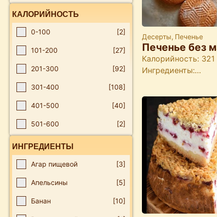
КАЛОРИЙНОСТЬ
0-100
[2]
Десерты
,
Печенье
Печенье без м
101-200
[27]
Калорийность: 321 
201-300
[92]
Ингредиенты:…
301-400
[108]
401-500
[40]
501-600
[2]
ИНГРЕДИЕНТЫ
Агар пищевой
[3]
Апельсины
[5]
Банан
[10]