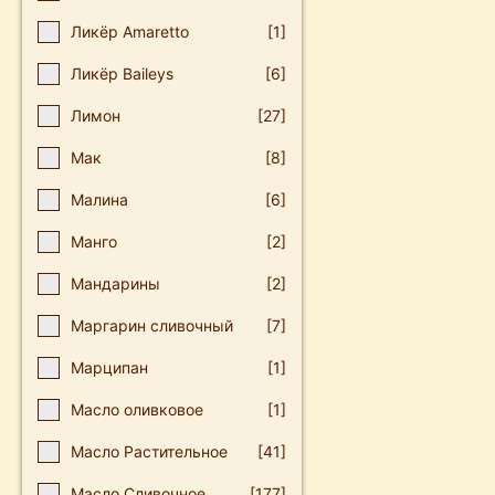
Ликёр Amaretto
[1]
Ликёр Baileys
[6]
Лимон
[27]
Мак
[8]
Малина
[6]
Манго
[2]
Мандарины
[2]
Маргарин сливочный
[7]
Марципан
[1]
Масло оливковое
[1]
Масло Растительное
[41]
Масло Сливочное
[177]