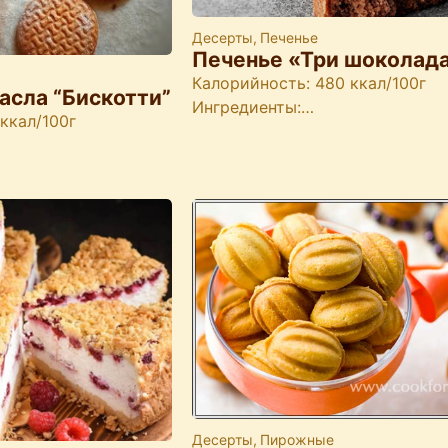
Десерты
,
Печенье
Печенье «Три шоколад
Калорийность: 480 ккал/100г
асла “Бискотти”
Ингредиенты:…
ккал/100г
Десерты
,
Пирожные