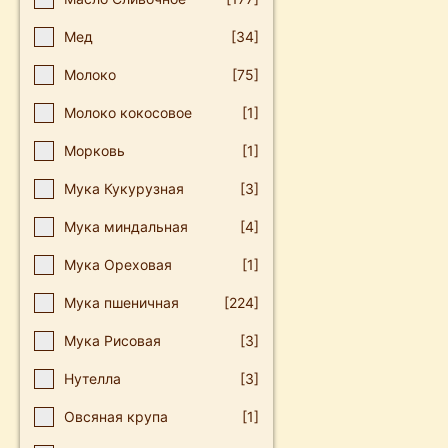
Мед
[34]
Молоко
[75]
Молоко кокосовое
[1]
Морковь
[1]
Мука Кукурузная
[3]
Мука миндальная
[4]
Мука Ореховая
[1]
Мука пшеничная
[224]
Мука Рисовая
[3]
Нутелла
[3]
Овсяная крупа
[1]