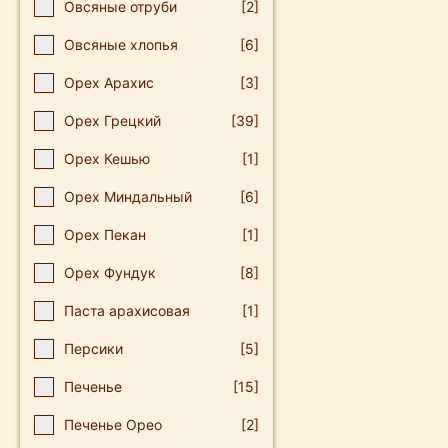
Овсяные отруби
[2]
Овсяные хлопья
[6]
Орех Арахис
[3]
Орех Грецкий
[39]
Орех Кешью
[1]
Орех Миндальный
[6]
Орех Пекан
[1]
Орех Фундук
[8]
Паста арахисовая
[1]
Персики
[5]
Печенье
[15]
Печенье Орео
[2]