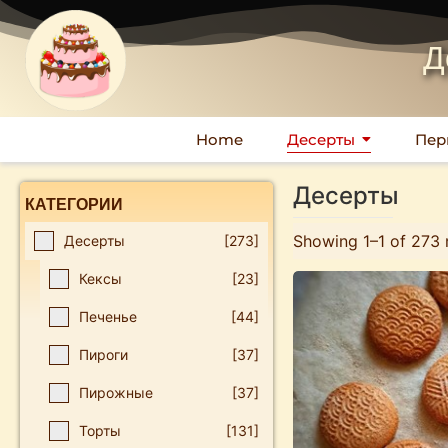
Д
Home
Десерты
Пер
Десерты
КАТЕГОРИИ
Showing 1–1 of 273 
Десерты
[273]
Кексы
[23]
Печенье
[44]
Пироги
[37]
Пирожные
[37]
Торты
[131]