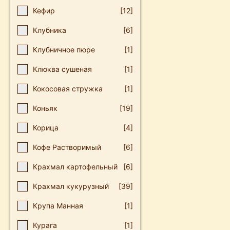
Кефир
[12]
Клубника
[6]
Клубничное пюре
[1]
Клюква сушеная
[1]
Кокосовая стружка
[1]
Коньяк
[19]
Корица
[4]
Кофе Растворимый
[6]
Крахмал картофельный
[6]
Крахмал кукурузный
[39]
Крупа Манная
[1]
Курага
[1]