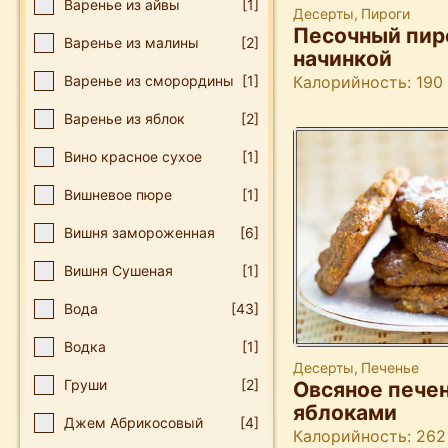
Варенье из айвы
[1]
Десерты
,
Пироги
Песочный пир
Варенье из малины
[2]
начинкой
Калорийность: 190
Варенье из сморордины
[1]
Варенье из яблок
[2]
Вино красное сухое
[1]
Вишневое пюре
[1]
Вишня замороженная
[6]
Вишня Сушеная
[1]
Вода
[43]
Водка
[1]
Десерты
,
Печенье
Груши
[2]
Овсяное печен
яблоками
Джем Абрикосовый
[4]
Калорийность: 262