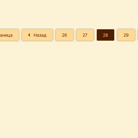
раница
Назад
26
27
28
29