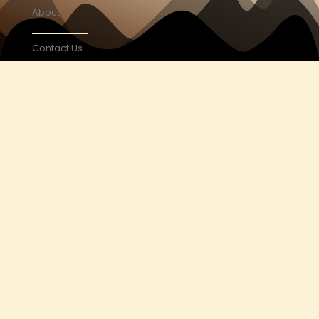
About
Contact Us