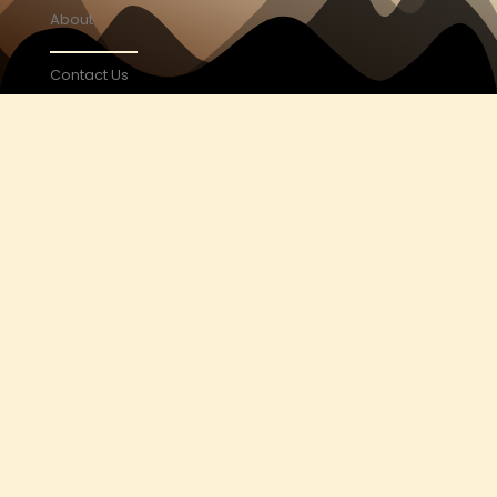
About
Contact Us