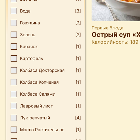
Вода
[3]
Говядина
[2]
Первые блюда
Острый суп «
Зелень
[2]
Калорийность: 189
Кабачок
[1]
Картофель
[1]
Колбаса Докторская
[1]
Колбаса Копченая
[1]
Колбаса Салями
[1]
Лавровый лист
[1]
Лук репчатый
[4]
Масло Растительное
[1]