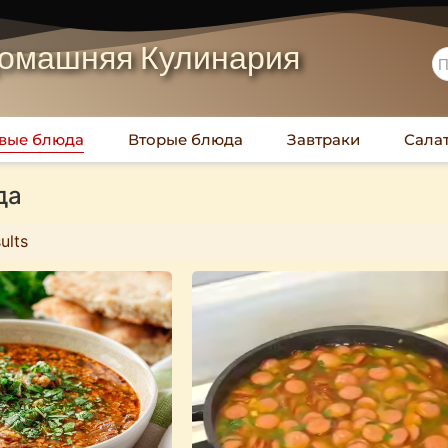
омашняя Кулинария
вые блюда
Вторые блюда
Завтраки
Сала
да
ults