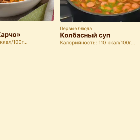
Первые блюда
Харчо»
Колбасный суп
 ккал/100г…
Калорийность: 110 ккал/100г…