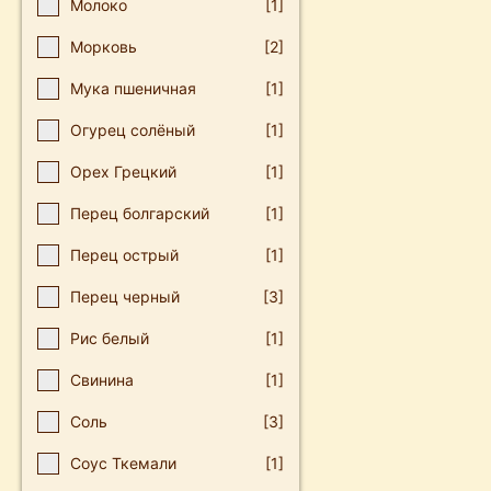
Молоко
[1]
Морковь
[2]
Мука пшеничная
[1]
Огурец солёный
[1]
Орех Грецкий
[1]
Перец болгарский
[1]
Перец острый
[1]
Перец черный
[3]
Рис белый
[1]
Свинина
[1]
Соль
[3]
Соус Ткемали
[1]