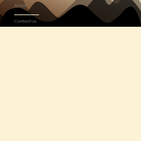
About
Contact Us