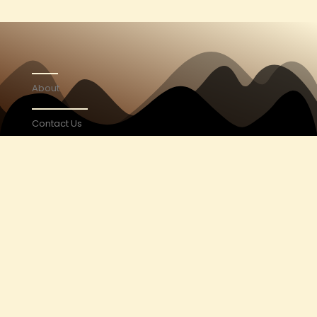
About
Contact Us