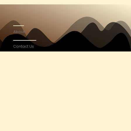
About
Contact Us