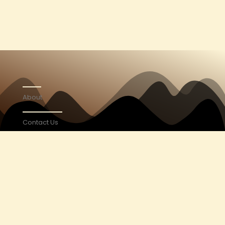
About
Contact Us