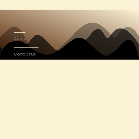
About
Contact Us