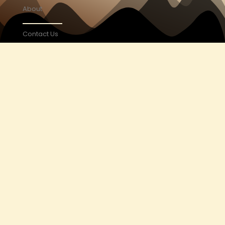
About
Contact Us