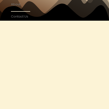
About
Contact Us