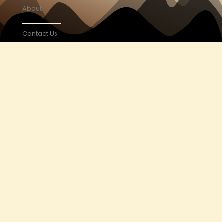
About
Contact Us