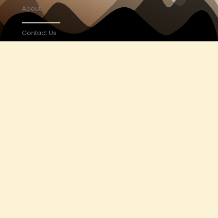
About
Contact Us