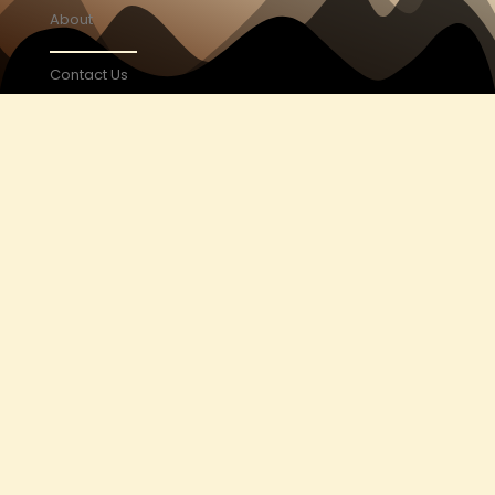
About
Contact Us