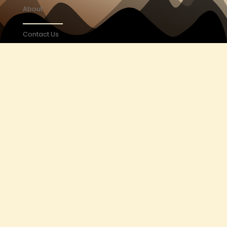
About
Contact Us