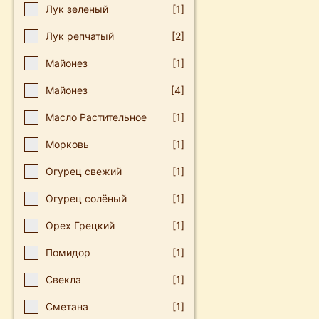
Лук зеленый
[1]
Лук репчатый
[2]
Майοнез
[1]
Майонез
[4]
Масло Растительное
[1]
Морковь
[1]
Огурец свежий
[1]
Огурец солёный
[1]
Орех Грецкий
[1]
Помидор
[1]
Свекла
[1]
Сметана
[1]