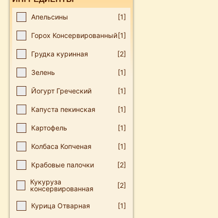
Апельсины
[1]
Горох Консервированный
[1]
Грудка куринная
[2]
Зелень
[1]
Йогурт Греческий
[1]
Капуста пекинская
[1]
Картофель
[1]
Колбаса Копченая
[1]
Крабовые палочки
[2]
Кукуруза
[2]
консервированная
Курица Отварная
[1]