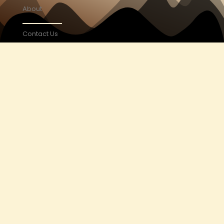
About
Contact Us