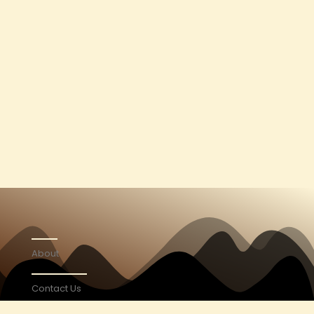
About
Contact Us