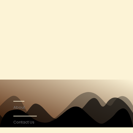
About
Contact Us