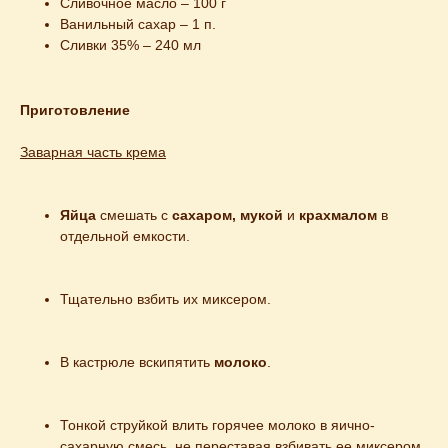
Сливочное масло – 100 г
Ванильный сахар – 1 п.
Сливки 35% – 240 мл
Приготовление
Заварная часть крема
Яйца
 смешать с 
сахаром, мукой
 и 
крахмалом
 в 
отдельной емкости.
Тщательно взбить их миксером.
В кастрюле вскипятить 
молоко
.
Тонкой струйкой влить горячее молоко в яично-
сахарную смесь, не переставая взбивать ее миксером.