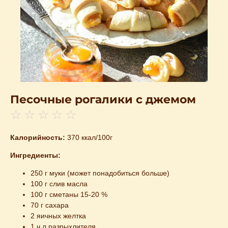
Песочные рогалики с джемом
☆
☆
☆
☆
☆
Калорийность:
370 ккал/100г
Ингредиенты:
250 г муки (может понадобиться больше)
100 г слив масла
100 г сметаны 15-20 %
70 г сахара
2 яичных желтка
1 ч л разрыхлителя