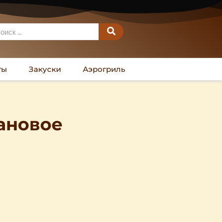
ты
Закуски
Аэрогриль
ановое