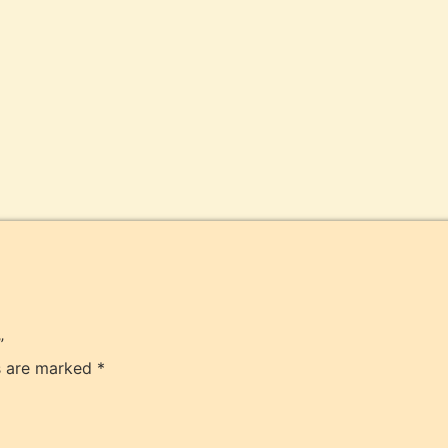
”
ds are marked
*