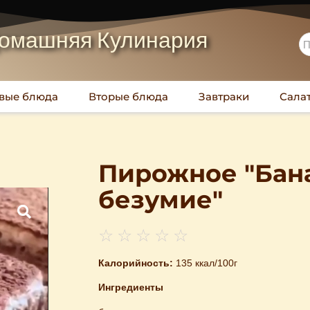
омашняя Кулинария
вые блюда
Вторые блюда
Завтраки
Сала
Пирожное "Бан
безумие"
☆
☆
☆
☆
☆
Калорийность:
135 ккал/100г
Ингредиенты