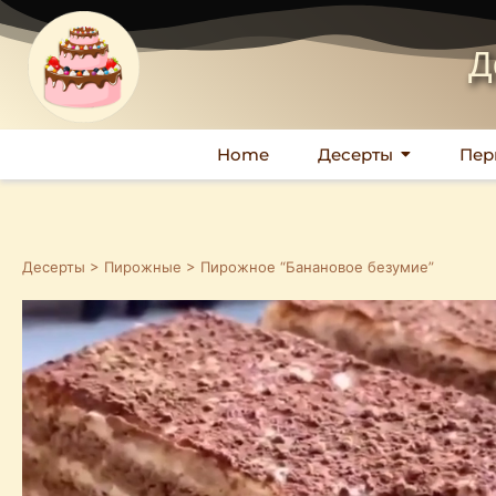
Д
Home
Десерты
Пер
Десерты
>
Пирожные
> Пирожное “Банановое безумие”