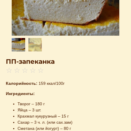
ПП-запеканка
☆
☆
☆
☆
☆
Калорийность:
159 ккал/100г
Ингредиенты:
Творог – 180 г
Яйца – 3 шт.
Крахмал кукурузный – 15 г
Сахар – 3 ч. л. (или сах.зам)
Сметана (или йогурт) – 80 г