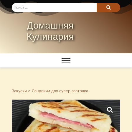
Домашняя
Кулинария
Закуски
> Сэндвичи для супер завтрака