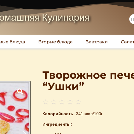
омашняя Кулинария
вые блюда
Вторые блюда
Завтраки
Сала
Творожное печ
“Ушки”
☆
☆
☆
☆
☆
Калорийность:
341 ккал/100г
Ингредиенты: