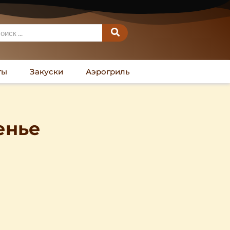
ты
Закуски
Аэрогриль
енье