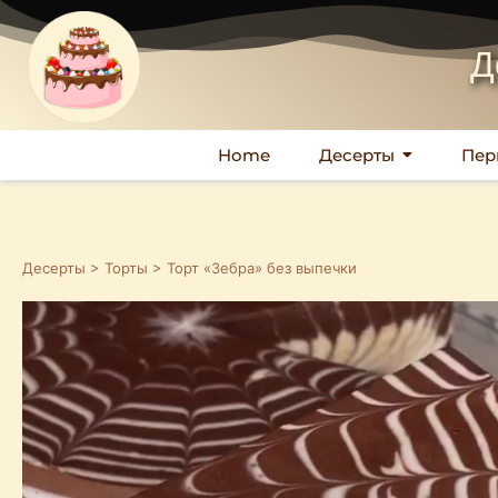
Д
Home
Десерты
Пер
Десерты
>
Торты
> Торт «Зебра» без выпечки