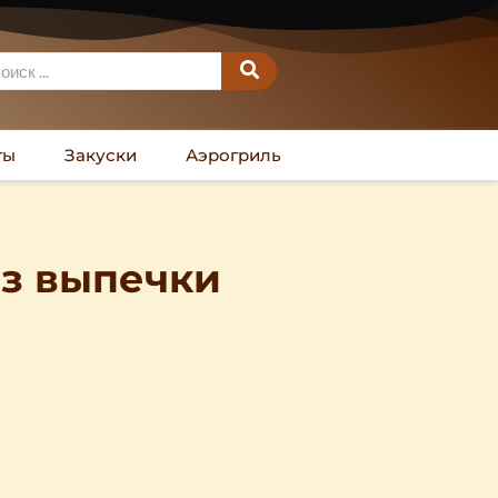
ты
Закуски
Аэрогриль
ез выпечки